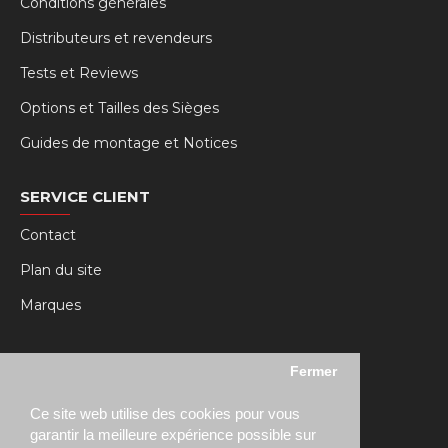
Conditions générales
Distributeurs et revendeurs
Tests et Reviews
Options et Tailles des Sièges
Guides de montage et Notices
SERVICE CLIENT
Contact
Plan du site
Marques
MY RSEAT
Fermer
Mon compte
Ce site web utilise des cookies pour vous
Historique des commandes
garantir la meilleure expérience possible sur