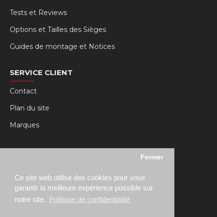
Tests et Reviews
Options et Tailles des Sièges
Guides de montage et Notices
SERVICE CLIENT
Contact
Plan du site
Marques
MY RSEAT
Fermer
Mon compte
Ce site web utilise des cookies pour vous
Historique des commandes
garantir la meilleure expérience possible sur
notre site.
Politique de confidentialité