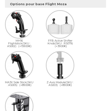
Options pour base Flight Moza
MH16
FFB Active Shifter
Flightstick(SKU :
Knob(SKU : RS079)
AS002)
(+159.00€)
(+39.00€)
MA3X Side Stick(SKU
Z-Axis Module(SKU :
: AS005)
(+89.00€)
AS003)
(+89.00€)