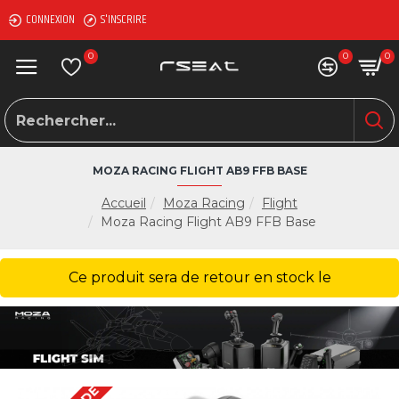
CONNEXION
S'INSCRIRE
0
0
0
MOZA RACING FLIGHT AB9 FFB BASE
Accueil
Moza Racing
Flight
Moza Racing Flight AB9 FFB Base
Ce produit sera de retour en stock le