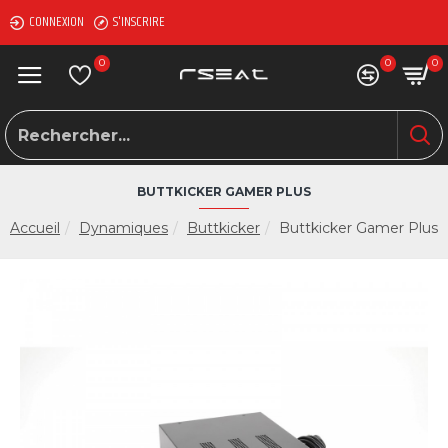
CONNEXION
S'INSCRIRE
0
0
0
BUTTKICKER GAMER PLUS
Accueil
Dynamiques
Buttkicker
Buttkicker Gamer Plus