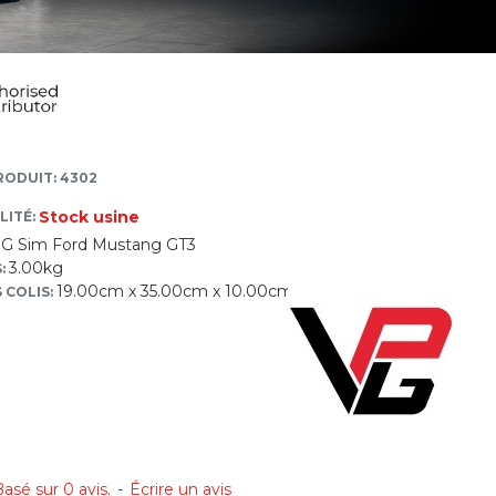
RODUIT: 4302
Stock usine
LITÉ:
G Sim Ford Mustang GT3
3.00kg
:
19.00cm x 35.00cm x 10.00cm
 COLIS:
asé sur 0 avis.
-
Écrire un avis