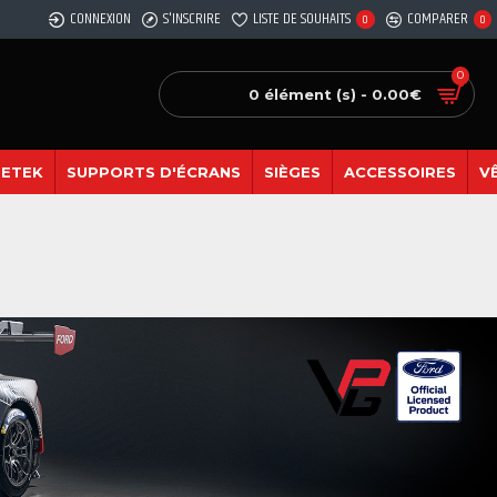
CONNEXION
S'INSCRIRE
LISTE DE SOUHAITS
COMPARER
0
0
0
0 élément (s) - 0.00€
SETEK
SUPPORTS D'ÉCRANS
SIÈGES
ACCESSOIRES
V