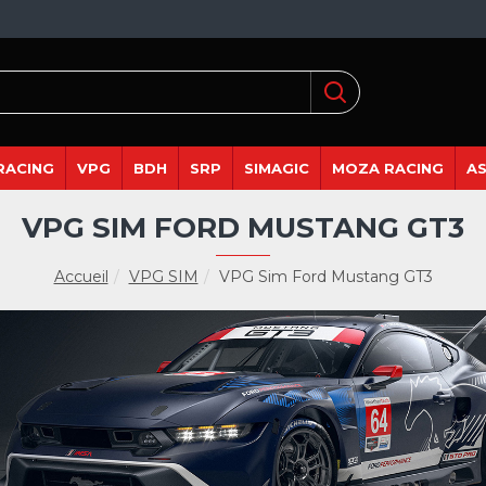
RACING
VPG
BDH
SRP
SIMAGIC
MOZA RACING
A
VPG SIM FORD MUSTANG GT3
Accueil
VPG SIM
VPG Sim Ford Mustang GT3