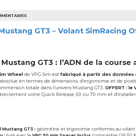
MMENTAIRES
Mustang GT3 – Volant SimRacing O
)
 Mustang GT3 : l’ADN de la course
Sim Wheel
de VPG Sim est
fabriqué à partir des données e
té absolue en termes de dimensions, d’ergonomie et de po
 immersion totale dans l’univers Mustang GT3.
OFFERT :
le
ectement votre Quick Release 50 ou 70 mm et d’installer le
rd Mustang GT3 :
géométrie et ergonomie conformes au volant 
y :
livré avec le
VPG 50 mm Spacer inclus
(compatible QR 50 