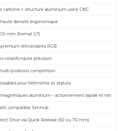
e carbone + structure aluminium usiné CNC
aute densité ergonomique
310 mm (format GT)
 premium rétroéclairés RGB
s rotatifs haute précision
multi-positions compétition
ssables pour télémétrie et statuts
 magnétiques aluminium – actionnement rapide et net
tif, compatible SimHub
rect Drive via Quick Release (50 ou 70 mm)