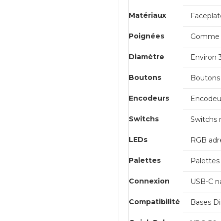
Matériaux
Faceplat
Poignées
Gomme h
Diamètre
Environ 
Boutons
Boutons
Encodeurs
Encodeur
Switchs
Switchs 
LEDs
RGB adre
Palettes
Palettes
Connexion
USB-C na
Compatibilité
Bases Di