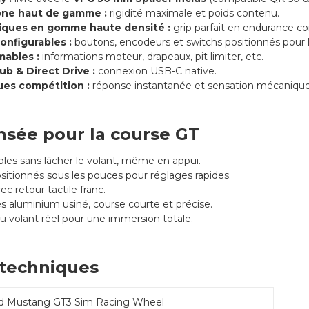
one haut de gamme :
rigidité maximale et poids contenu.
ques en gomme haute densité :
grip parfait en endurance c
onfigurables :
boutons, encodeurs et switchs positionnés pour l
ables :
informations moteur, drapeaux, pit limiter, etc.
b & Direct Drive :
connexion USB-C native.
es compétition :
réponse instantanée et sensation mécanique
sée pour la course GT
es sans lâcher le volant, même en appui.
sitionnés sous les pouces pour réglages rapides.
 retour tactile franc.
 aluminium usiné, course courte et précise.
du volant réel pour une immersion totale.
 techniques
d Mustang GT3 Sim Racing Wheel