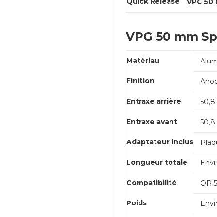
Quick Release
VPG 50 
VPG 50 mm Spac
Matériau
Alum
Finition
Anod
Entraxe arrière
50,
Entraxe avant
50,8
Adaptateur inclus
Plaq
Longueur totale
Envi
Compatibilité
QR 5
Poids
Envi