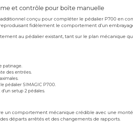
me et contrôle pour boîte manuelle
additionnel conçu pour compléter le pédalier P700 en con
 reproduisant fidèlement le comportement d’un embrayage 
aitement au pédalier existant, tant sur le plan mécanique q
e patinage.
nte des entrées.
maximales.
le pédalier SIMAGIC P700.
 d’un setup 2 pédales.
e un comportement mécanique crédible avec une montée e
e des départs arrêtés et des changements de rapports.