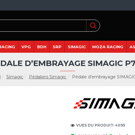
RACING
VPG
BDH
SRP
SIMAGIC
MOZA RACING
A
DALE D’EMBRAYAGE SIMAGIC P
l
Simagic
Pédaliers Simagic
Pédale d’embrayage SIMAGI
VUES DU PRODUIT: 4095