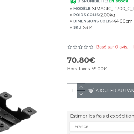
En stock
DISPONIBILITÉ:
SIMAGIC_P700_C
MODÈLE:
2.00kg
POIDS COLIS:
44.00cm 
DIMENSIONS COLIS:
S314
SKU:
Basé sur 0 avis.
-
70.80€
Hors Taxes:
59.00€
AJOUTER AU PA
Estimer les frais d expédition