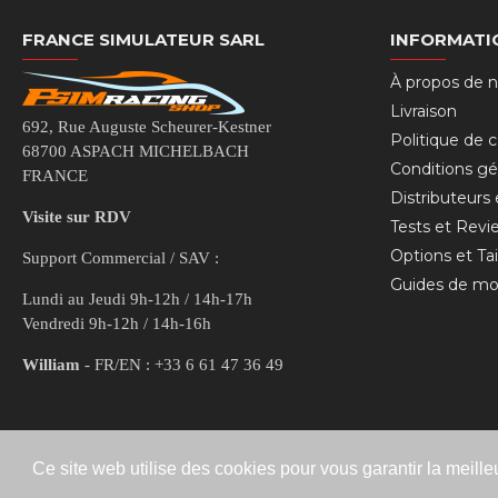
FRANCE SIMULATEUR SARL
INFORMATI
À propos de 
Livraison
692, Rue Auguste Scheurer-Kestner
Politique de c
68700 ASPACH MICHELBACH
Conditions gé
FRANCE
Distributeurs
Visite sur RDV
Tests et Revi
Options et Tai
Support Commercial / SAV :
Guides de mo
Lundi au Jeudi 9h-12h / 14h-17h
Vendredi 9h-12h / 14h-16h
William
- FR/EN : +33 6 61 47 36 49
Ce site web utilise des cookies pour vous garantir la meille
Copyright © 2021, RSeat France, Tous droits réservés