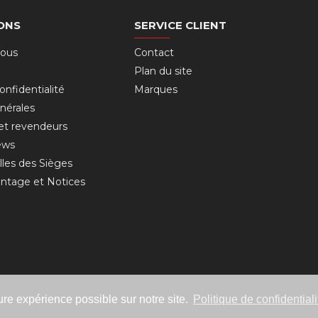
ONS
SERVICE CLIENT
nous
Contact
Plan du site
onfidentialité
Marques
nérales
 et revendeurs
ews
lles des Sièges
ntage et Notices
ure expérience possible sur notre site.
Politique de confidentiali