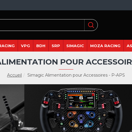
RACING
VPG
BDH
SRP
SIMAGIC
MOZA RACING
A
ALIMENTATION POUR ACCESSOIRE
Accueil
Simagic Alimentation pour Accessoires - P-APS