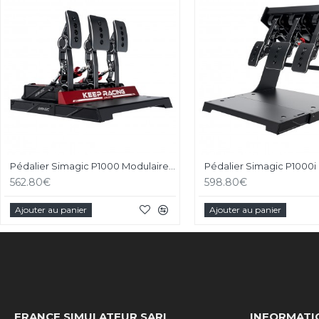
Pédalier Simagic P1000 Modulaire - 3 Pédales
562.80€
598.80€
Ajouter au panier
Ajouter au panier
FRANCE SIMULATEUR SARL
INFORMATI