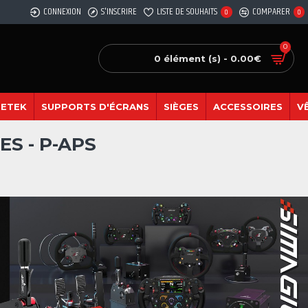
CONNEXION
S'INSCRIRE
LISTE DE SOUHAITS
COMPARER
0
0
0
0 élément (s) - 0.00€
SETEK
SUPPORTS D'ÉCRANS
SIÈGES
ACCESSOIRES
V
S - P-APS