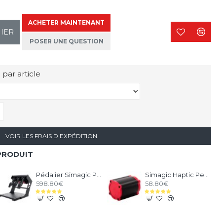
ACHETER MAINTENANT
NIER
POSER UNE QUESTION
 par article
VOIR LES FRAIS D EXPÉDITION
PRODUIT
Pédalier Simagic P1000i Inversé - 3 Pédales Inversées
Simagic Haptic Pedals Reactor
598.80€
58.80€