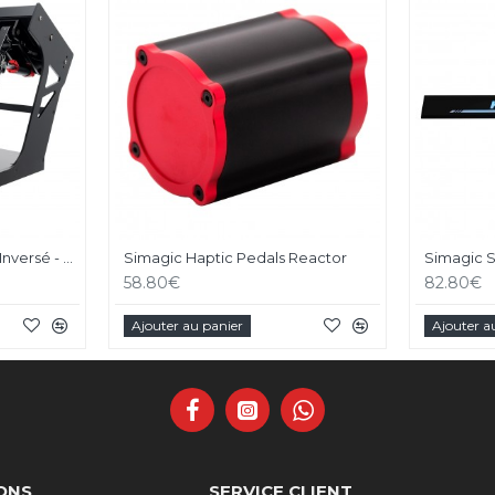
Pédalier Simagic P1000i Inversé - 3 Pédales Inversées
Simagic Haptic Pedals Reactor
Simagic 
58.80€
82.80€
Ajouter au panier
Ajouter a
ONS
SERVICE CLIENT