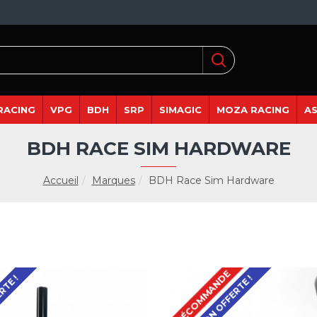
RACING
VPG
BDH
SRP
SIMAGIC
MOZA RACING
A
BDH RACE SIM HARDWARE
Accueil
Marques
BDH Race Sim Hardware
PRÉCOMMANDE
RTE !
LIVRAISON OFFERTE !