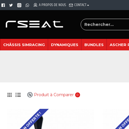
A PROPOS DE NOUS
CONTACT
CHÂSSIS SIMRACING
DYNAMIQUES
BUNDLES
ASCHER 
Produit à Comparer
0
LIVRAISON OFFERTE !
LIVRAISON OFFE