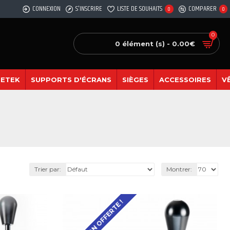
CONNEXION
S'INSCRIRE
LISTE DE SOUHAITS
COMPARER
0
0
0
0 élément (s) - 0.00€
SETEK
SUPPORTS D'ÉCRANS
SIÈGES
ACCESSOIRES
V
Trier par:
Montrer:
LIVRAISON OFFERTE !