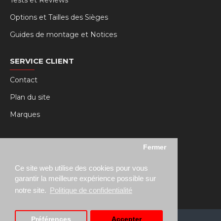
Tests et Reviews
Options et Tailles des Sièges
Guides de montage et Notices
SERVICE CLIENT
Contact
Plan du site
Marques
MY RSEAT
Fermer
Mon compte
Ce site web utilise des cookies pour vous
Historique des commandes
garantir la meilleure expérience possible sur
notre site.
Politique de confidentialité
Préférences
Accepter