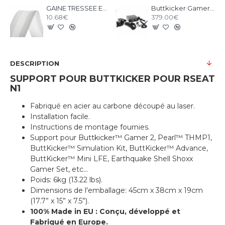
GAINE TRESSEE EXTENSIBLE 18 à 31mm Flexo Wrap blanche au mètre
Buttkicker Gamer Plus
10.68€
379.00€
DESCRIPTION
SUPPORT POUR BUTTKICKER POUR RSEAT
N1
Fabriqué en acier au carbone découpé au laser.
Installation facile.
Instructions de montage fournies.
Support pour Buttkicker™ Gamer 2, Pearl™ THMP1,
ButtKicker™ Simulation Kit, ButtKicker™ Advance,
ButtKicker™ Mini LFE, Earthquake Shell Shoxx
Gamer Set, etc...
Poids: 6kg (13.22 lbs).
Dimensions de l'emballage: 45cm x 38cm x 19cm
(17.7” x 15” x 7.5”).
100% Made in EU : Conçu, développé et
Fabriqué en Europe.