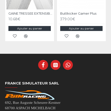
GAINE TRESSEE EXTENSIBLE 18 à 31mm Flexo Wrap blanche au mètre
Buttkicker Gamer Plus
10.68€
379.00€
Ajouter au panier
Ajouter au panier
FRANCE SIMULATEUR SARL
692, Rue Auguste Scheurer-Kestner
68700 ASPACH MICHELBACH