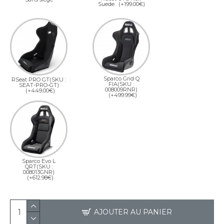
Suede
(+199.00€)
Sparco Grid Q
RSeat PRO GT(SKU :
FIA(SKU :
SEAT-PRO-GT)
008009RNR)
(+449.00€)
(+499.99€)
Sparco Evo L
QRT(SKU :
008013GNR)
(+612.98€)
AJOUTER AU PANIER