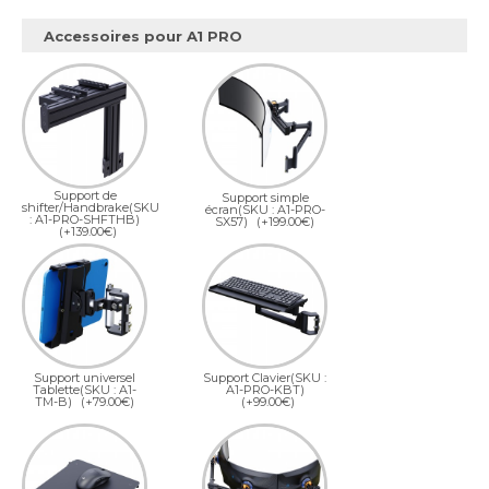
Accessoires pour A1 PRO
Support de
Support simple
shifter/Handbrake(SKU
écran(SKU : A1-PRO-
: A1-PRO-SHFTHB)
SX57)
(+199.00€)
(+139.00€)
Support universel
Support Clavier(SKU :
Tablette(SKU : A1-
A1-PRO-KBT)
TM-B)
(+79.00€)
(+99.00€)