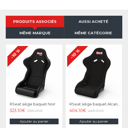
PRODUITS ASSOCIÉS
AUSSI ACHETÉ
MÊME MARQUE
MÊME CATÉGORIE
-10 %
-10 %
RSeat siège baquet Noir
RSeat siège baquet Alcantara
323.10€
404.10€
359.00€
449.00€
Ajouter au panier
Ajouter au panier