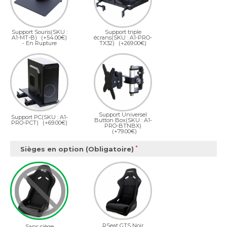
Support Souris(SKU :
Support triple
A1-MT-B)
(+54.00€)
écrans(SKU : A1-PRO-
- En Rupture
TX32)
(+269.00€)
Support Universel
Support PC(SKU : A1-
Button Box(SKU : A1-
PRO-PCT)
(+69.00€)
PRO-BTNBX)
(+79.00€)
Sièges en option (Obligatoire)
RSeat GTS Noir
Sans siège