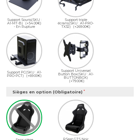
Support Souris(SKU :
Support triple
A1-MT-B)
(+54.00€)
écrans(SKU : A1-PRO-
- En Rupture
TX32)
(+269.00€)
Support Universel
Support PC(SKU : A1-
Button Box(SKU : A1-
PRO-PCT)
(+69.00€)
BUTTONBOX)
(+79.00€)
Sièges en option (Obligatoire)
RSeat GTS Noir
Sans siège