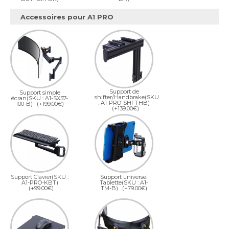
Accessoires pour A1 PRO
Support de
Support simple
shifter/Handbrake(SKU
écran(SKU : A1-SX57-
: A1-PRO-SHFTHB)
100-B)
(+199.00€)
(+139.00€)
Support Clavier(SKU :
Support universel
A1-PRO-KBT)
Tablette(SKU : A1-
(+99.00€)
TM-B)
(+79.00€)