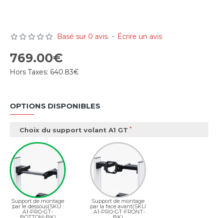
Basé sur 0 avis.
-
Écrire un avis
769.00€
Hors Taxes:
640.83€
OPTIONS DISPONIBLES
Choix du support volant A1 GT
Support de montage
Support de montage
par le dessous(SKU :
par la face avant(SKU
A1-PRO-GT-
: A1-PRO-GT-FRONT-
BOTTOM-BK)
BK)