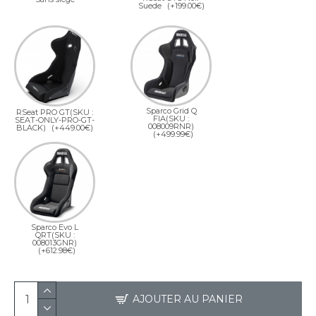
Suede
(+199.00€)
Sparco Grid Q
RSeat PRO GT(SKU :
FIA(SKU :
SEAT-ONLY-PRO-GT-
008009RNR)
BLACK)
(+449.00€)
(+499.99€)
Sparco Evo L
QRT(SKU :
008013GNR)
(+612.98€)
AJOUTER AU PANIER