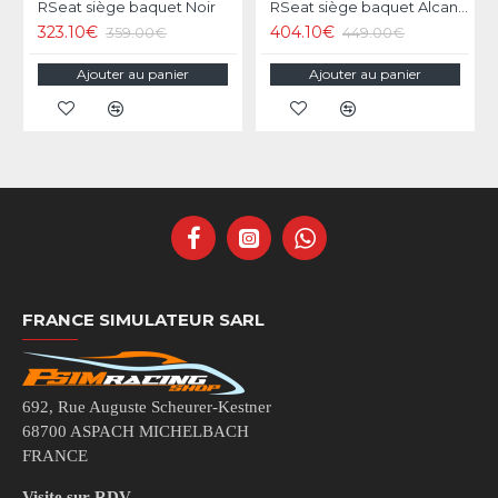
RSeat siège baquet Noir
RSeat siège baquet Alcantara
323.10€
404.10€
359.00€
449.00€
Ajouter au panier
Ajouter au panier
FRANCE SIMULATEUR SARL
692, Rue Auguste Scheurer-Kestner
68700 ASPACH MICHELBACH
FRANCE
Visite sur RDV