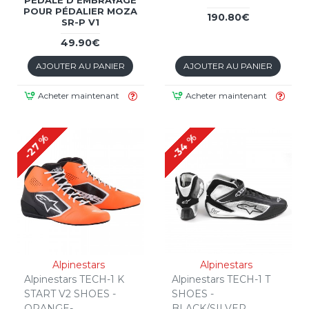
POUR PÉDALIER MOZA
190.80€
SR-P V1
49.90€
AJOUTER AU PANIER
AJOUTER AU PANIER
Acheter maintenant
Acheter maintenant
-34 %
-27 %
Alpinestars
Alpinestars
Alpinestars TECH-1 K
Alpinestars TECH-1 T
START V2 SHOES -
SHOES -
ORANGE-
BLACK/SILVER