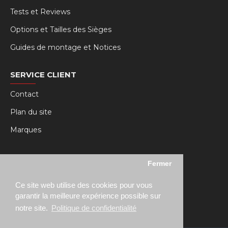
Tests et Reviews
Options et Tailles des Sièges
Guides de montage et Notices
SERVICE CLIENT
Contact
Plan du site
Marques
MY RSEAT
Fermer
Mon compte
Ce site web utilise des cookies pour vous
Historique des commandes
garantir la meilleure expérience possible sur
notre site.
Politique de confidentialité