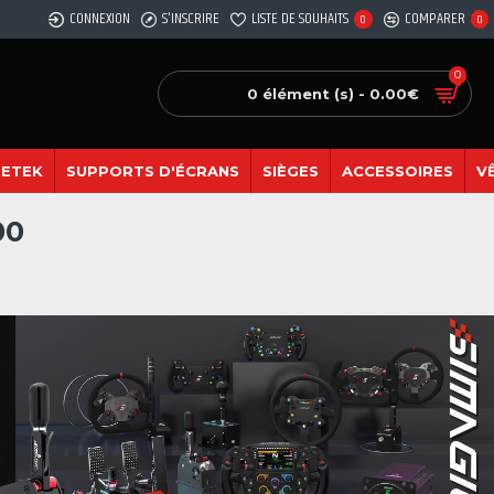
CONNEXION
S'INSCRIRE
LISTE DE SOUHAITS
COMPARER
0
0
0
0 élément (s) - 0.00€
SETEK
SUPPORTS D'ÉCRANS
SIÈGES
ACCESSOIRES
V
00