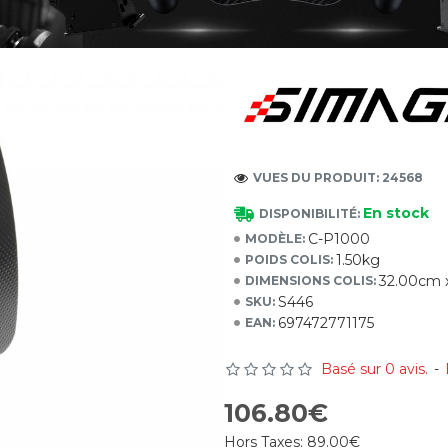
VUES DU PRODUIT: 24568
En stock
DISPONIBILITÉ:
C-P1000
MODÈLE:
1.50kg
POIDS COLIS:
32.00cm 
DIMENSIONS COLIS:
S446
SKU:
697472771175
EAN:
Basé sur 0 avis.
-
106.80€
Hors Taxes:
89.00€