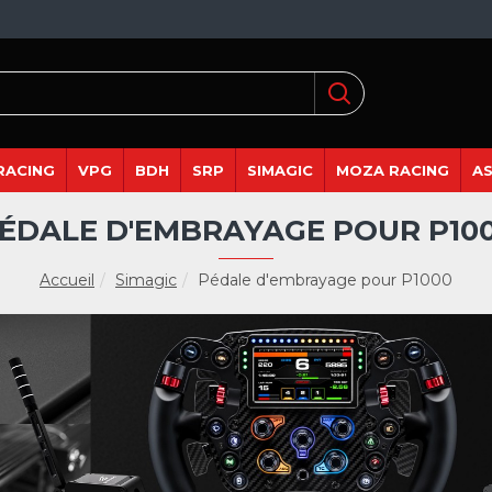
RACING
VPG
BDH
SRP
SIMAGIC
MOZA RACING
A
ÉDALE D'EMBRAYAGE POUR P10
Accueil
Simagic
Pédale d'embrayage pour P1000