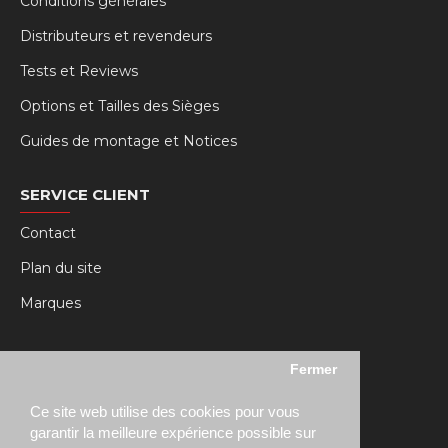
Conditions générales
Distributeurs et revendeurs
Tests et Reviews
Options et Tailles des Sièges
Guides de montage et Notices
SERVICE CLIENT
Contact
Plan du site
Marques
MY RSEAT
Fermer
Mon compte
Ce site web utilise des cookies pour vous
Historique des commandes
garantir la meilleure expérience possible sur