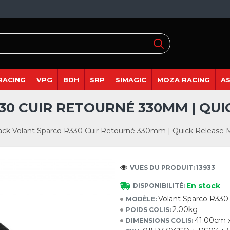
RACING
VPG
BDH
SRP
SIMAGIC
MOZA RACING
A
30 CUIR RETOURNÉ 330MM | QUI
ack Volant Sparco R330 Cuir Retourné 330mm | Quick Release 
VUES DU PRODUIT: 13933
En stock
DISPONIBILITÉ:
Volant Sparco R33
MODÈLE:
2.00kg
POIDS COLIS:
41.00cm 
DIMENSIONS COLIS: