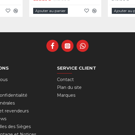
Ajouter au panier
Ajouter au 
ONS
SERVICE CLIENT
nous
Contact
Plan du site
onfidentialité
Marques
nérales
 et revendeurs
ews
lles des Sièges
ntage et Notices