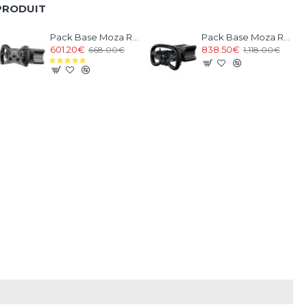
PRODUIT
Pack Base Moza Racing R12 V2 et Volant KS
Pack Base Moza Racing R12 V2 et Volant Vision GS Wheel
601.20€
838.50€
668.00€
1,118.00€