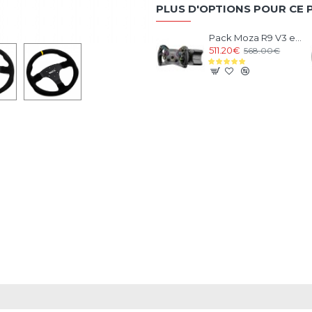
PLUS D'OPTIONS POUR CE 
Pack Moza R9 V3 et Volant KS Steering Wheel
511.20€
568.00€