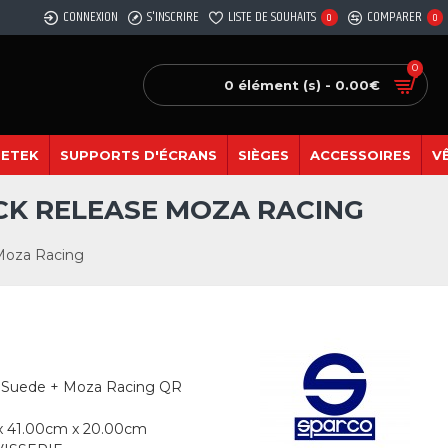
CONNEXION
S'INSCRIRE
LISTE DE SOUHAITS
COMPARER
0
0
0
0 élément (s) - 0.00€
SETEK
SUPPORTS D'ÉCRANS
SIÈGES
ACCESSOIRES
V
CK RELEASE MOZA RACING
Moza Racing
0 Suede + Moza Racing QR
x 41.00cm x 20.00cm