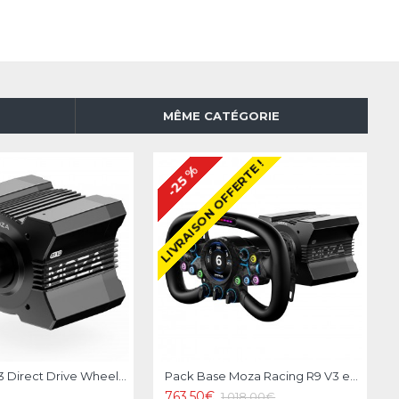
MÊME CATÉGORIE
LIVRAISON OFFERTE !
L
P
-25 %
MOZA R9 V3 Direct Drive Wheel Base
Pack Base Moza Racing R9 V3 et Volant Vision GS Wheel
763.50€
1,018.00€