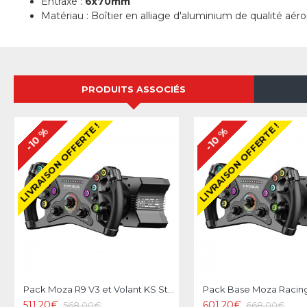
Entraxe :
6x70mm
Matériau : Boîtier en alliage d'aluminium de qualité aér
PRODUITS ASSOCIÉS
LIVRAISON OFFERTE !
LIVRAISON OFFERTE !
-10 %
-10 %
Pack Moza R9 V3 et Volant KS Steering Wheel
511.20€
601.20€
568.00€
668.00€