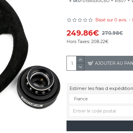
015R330CSO + RS07 + 
SKU:
Basé sur 0 avis.
-
249.86€
270.98€
Hors Taxes:
208.22€
AJOUTER AU PA
Estimer les frais d expédition