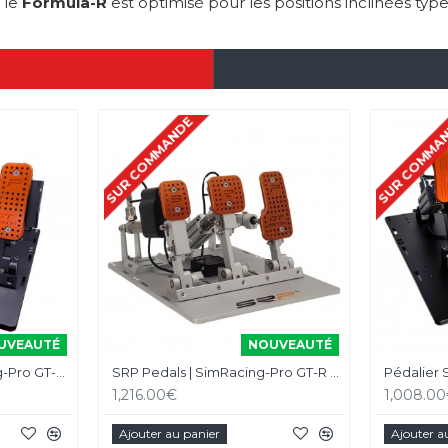
 le
Formula-R
est optimisé pour les positions inclinées ty
SUR COMMANDE
SUR COMMA
UVEAUTÉ
NOUVEAUTÉ
Pédalier SRP | SimRacing-Pro GT-R Pedals V5 Black 3 Pédales
SRP Pedals | SimRacing-Pro GT-R Pedals V5 Gray 3-Pedal Set
1,216.00€
1,008.0
Ajouter au panier
Ajouter a