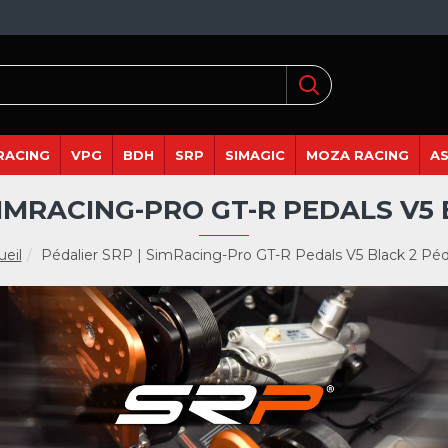
RACING
VPG
BDH
SRP
SIMAGIC
MOZA RACING
A
SIMRACING-PRO GT-R PEDALS V5
ueil
Pédalier SRP | SimRacing-Pro GT-R Pedals V5 Black 2 Péd