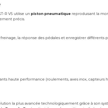
e
GT-R V5 utilise un
piston pneumatique
reproduisant la mon
mement précis.
freinage, la réponse des pédales et enregistrer différents p
s haute performance (roulements, axes inox, capteurs hau
olution la plus avancée technologiquement grâce à son s