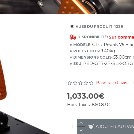
VUES DU PRODUIT: 1229
Sur comm
DISPONIBILITÉ:
GT-R Pedals V5 Blac
MODÈLE:
9.40kg
POIDS COLIS:
53.00cm 
DIMENSIONS COLIS:
PED-GTR-2P-BLK-ORG
SKU:
Basé sur 0 avis.
-
1,033.00€
Hors Taxes:
860.83€
AJOUTER AU PA