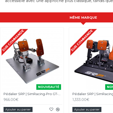
accessible avec une approche plus classique, tandis que
MÊME MARQUE
SUR COMMANDE
SUR COMMANDE
NOUVEAUTÉ
NO
Pédalier SRP | SimRacing-Pro GT-R Pedals V5 Gray 2 Pédales
966.00€
1,333.00€
Ajouter au panier
Ajouter au panier