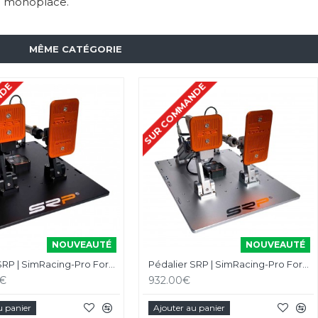
pe monoplace.
MÊME CATÉGORIE
NDE
SUR COMMANDE
NOUVEAUTÉ
NOUVEAUTÉ
Pédalier SRP | SimRacing-Pro Formula-R V5 Black
Pédalier SRP | SimRacing-Pro Formula-R V5 Gray
0€
932.00€
u panier
Ajouter au panier