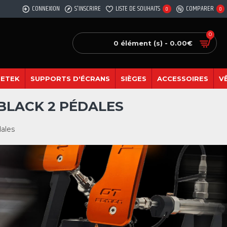
CONNEXION
S'INSCRIRE
LISTE DE SOUHAITS
COMPARER
0
0
0
0 élément (s) - 0.00€
SETEK
SUPPORTS D'ÉCRANS
SIÈGES
ACCESSOIRES
V
 BLACK 2 PÉDALES
ales