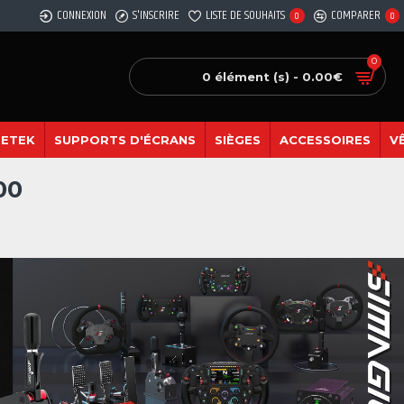
CONNEXION
S'INSCRIRE
LISTE DE SOUHAITS
COMPARER
0
0
0
0 élément (s) - 0.00€
SETEK
SUPPORTS D'ÉCRANS
SIÈGES
ACCESSOIRES
V
00