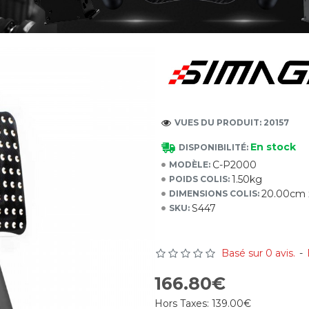
VUES DU PRODUIT: 20157
En stock
DISPONIBILITÉ:
C-P2000
MODÈLE:
1.50kg
POIDS COLIS:
20.00cm 
DIMENSIONS COLIS:
S447
SKU:
Basé sur 0 avis.
-
166.80€
Hors Taxes:
139.00€