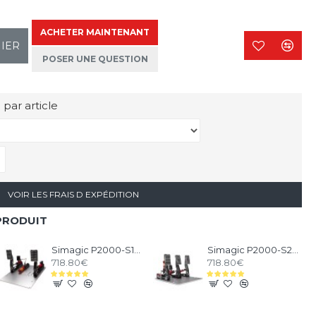
ACHETER MAINTENANT
NIER
POSER UNE QUESTION
 par article
VOIR LES FRAIS D EXPÉDITION
PRODUIT
Simagic P2000-S100RF 2 Pédales
Simagic P2000-S200 3 Pédales
718.80€
718.80€