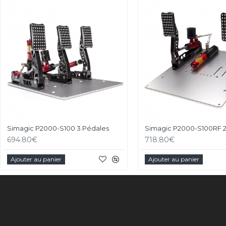
Simagic P2000-S100 3 Pédales
Simagic P2000-S100RF 2
694.80€
718.80€
Ajouter au panier
Ajouter au panier