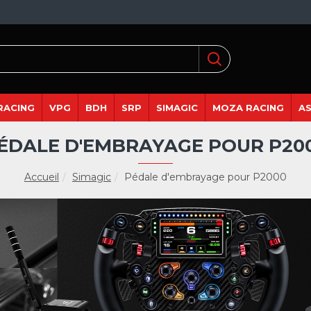
RACING
VPG
BDH
SRP
SIMAGIC
MOZA RACING
A
ÉDALE D'EMBRAYAGE POUR P20
Accueil
Simagic
Pédale d'embrayage pour P2000