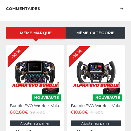
COMMENTAIRES
MÊME MARQUE
MÊME CATÉGORIE
-10 %
-14 %
NOUVEAUTÉ
NOUVEAUTÉ
Bundle EVO Wireless Volant Simagic Zeus Formula Wheel
Bundle EVO Wireless Volant Simagic Zeus GT Wheel
802.80€
610.80€
891.60€
711.60€
Ajouter au panier
Ajouter au panier