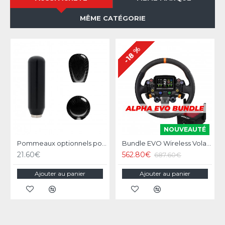
MÊME CATÉGORIE
-18 %
NOUVEAUTÉ
Pommeaux optionnels pour Simagic DS-8X / Q1 / Q1s
Bundle EVO Wireless Volant Simagic Zeus Sport Wheel
21.60€
562.80€
687.60€
Ajouter au panier
Ajouter au panier