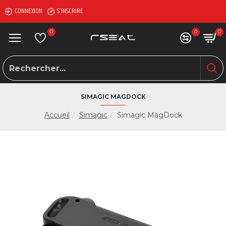
CONNEXION
S'INSCRIRE
0
0
0
SIMAGIC MAGDOCK
Accueil
Simagic
Simagic MagDock