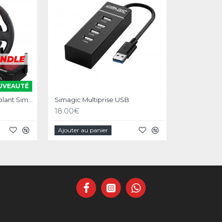
UVEAUTÉ
Bundle EVO Wireless Volant Simagic Zeus Sport Wheel
Simagic Multiprise USB
18.00€
Ajouter au panier