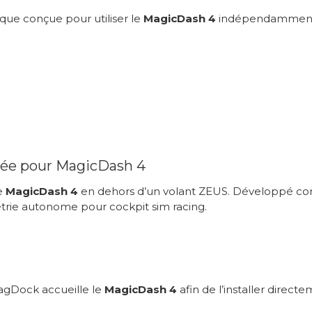
que conçue pour utiliser le
MagicDash 4
indépendamment d’
ée pour MagicDash 4
e
MagicDash 4
en dehors d’un volant ZEUS. Développé com
trie autonome pour cockpit sim racing.
agDock accueille le
MagicDash 4
afin de l’installer direct