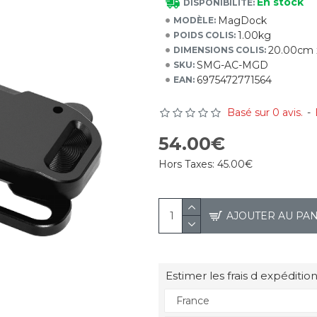
En stock
DISPONIBILITÉ:
MagDock
MODÈLE:
1.00kg
POIDS COLIS:
20.00cm 
DIMENSIONS COLIS:
SMG-AC-MGD
SKU:
6975472771564
EAN:
Basé sur 0 avis.
-
54.00€
Hors Taxes:
45.00€
AJOUTER AU PA
Estimer les frais d expédition