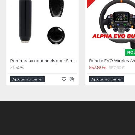
NO
Pommeaux optionnels pour Simagic DS-8X / Q1 / Q1s
21.60€
562.80€
687.60€
Ajouter au panier
Ajouter au panier