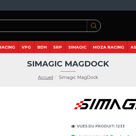
RACING
VPG
BDH
SRP
SIMAGIC
MOZA RACING
A
SIMAGIC MAGDOCK
Accueil
Simagic MagDock
VUES DU PRODUIT: 1233