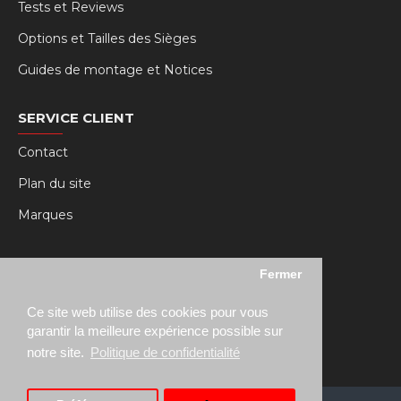
Tests et Reviews
Options et Tailles des Sièges
Guides de montage et Notices
SERVICE CLIENT
Contact
Plan du site
Marques
MY RSEAT
Fermer
Mon compte
Ce site web utilise des cookies pour vous
Historique des commandes
garantir la meilleure expérience possible sur
notre site.
Politique de confidentialité