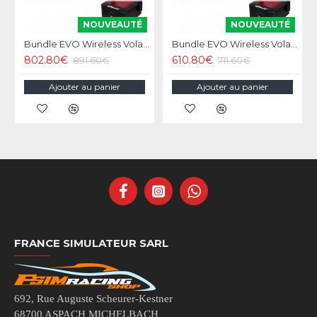
NOUVEAUTÉ
NOUVEAUTÉ
Bundle EVO Wireless Volant Simagic Zeus Formula Wheel
Bundle EVO Wireless Volant Simagic Zeus GT Wheel
802.80€
610.80€
891.60€
711.60€
Ajouter au panier
Ajouter au panier
FRANCE SIMULATEUR SARL
692, Rue Auguste Scheurer-Kestner
68700 ASPACH MICHELBACH