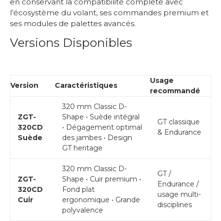
en conservant la compatibilité complète avec
l’écosystème du volant, ses commandes premium et
ses modules de palettes avancés.
Versions Disponibles
Usage
Version
Caractéristiques
recommandé
320 mm Classic D-
ZGT-
Shape • Suède intégral
GT classique
320CD
• Dégagement optimal
& Endurance
Suède
des jambes • Design
GT heritage
320 mm Classic D-
GT /
ZGT-
Shape • Cuir premium •
Endurance /
320CD
Fond plat
usage multi-
Cuir
ergonomique • Grande
disciplines
polyvalence