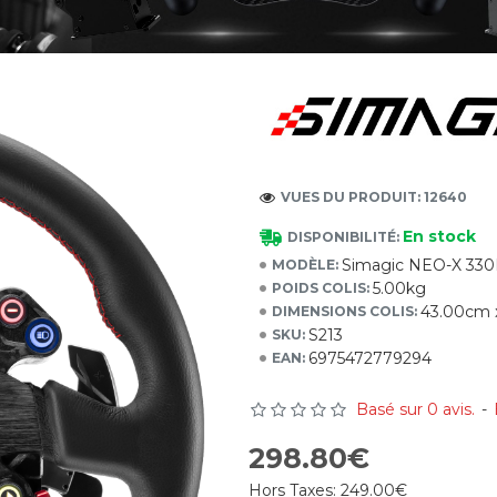
VUES DU PRODUIT: 12640
En stock
DISPONIBILITÉ:
Simagic NEO-X 33
MODÈLE:
5.00kg
POIDS COLIS:
43.00cm 
DIMENSIONS COLIS:
S213
SKU:
6975472779294
EAN:
Basé sur 0 avis.
-
298.80€
Hors Taxes:
249.00€