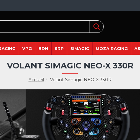
RACING
VPG
BDH
SRP
SIMAGIC
MOZA RACING
A
VOLANT SIMAGIC NEO-X 330R
Accueil
Volant Simagic NEO-X 330R