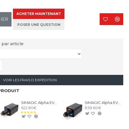
ACHETER MAINTENANT
NIER
POSER UNE QUESTION
 par article
VOIR LES FRAIS D EXPÉDITION
PRODUIT
SIMAGIC Alpha EVO 12nm - Base Direct Drive
SIMAGIC Alpha EVO PRO 18nm - Base Direct Drive
622.80€
838.80€