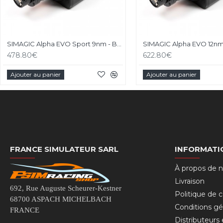
SIMAGIC Alpha EVO Sport 9nm - Base Direct Drive
478.80€
622.80€
Ajouter au panier
Ajouter au panier
FRANCE SIMULATEUR SARL
INFORMATI
À propos de 
Livraison
692, Rue Auguste Scheurer-Kestner
Politique de c
68700 ASPACH MICHELBACH
Conditions gé
FRANCE
Distributeurs