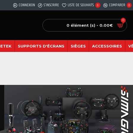
CONNEXION
S'INSCRIRE
LISTE DE SOUHAITS
COMPARER
0
0
0
0 élément (s) - 0.00€
SETEK
SUPPORTS D'ÉCRANS
SIÈGES
ACCESSOIRES
V