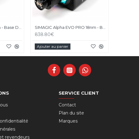
SIMAGIC Alpha EVO 12nm - Base Direct Drive
SIMAGIC Alpha EVO PRO 18nm - Base Direct Drive
838.80€
Ajouter au panier
ONS
SERVICE CLIENT
nous
Contact
Plan du site
onfidentialité
Marques
nérales
 et revendeurs