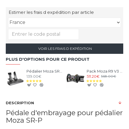
Estimer les frais d expédition par article
VOIR LES FRAIS D EXPÉDITION
PLUS D'OPTIONS POUR CE PRODUIT
Pédalier Moza SR-P V1 - 2 Pédales Loadcell
Pack Moza R9 V3 et Volant KS Steering Wheel
139.00€
511.20€
568.00€
DESCRIPTION
Pédale d'embrayage pour pédalier
Moza SR-P