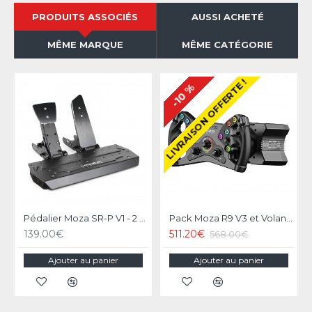
PRODUITS ASSOCIÉS
AUSSI ACHETÉ
MÊME MARQUE
MÊME CATÉGORIE
LIVRAISON OFFERTE !
-10 %
Pédalier Moza SR-P V1 - 2 Pédales Loadcell
Pack Moza R9 V3 et Volant KS Steering Wheel
139.00€
511.20€
568.00€
Ajouter au panier
Ajouter au panier