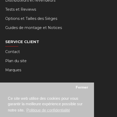
Distributeurs et revendeurs
Tests et Reviews
Options et Tailles des Sièges
Guides de montage et Notices
SERVICE CLIENT
Contact
Plan du site
Marques
MY RSEAT
Fermer
Mon compte
Ce site web utilise des cookies pour vous
Historique des commandes
garantir la meilleure expérience possible sur
notre site.
Politique de confidentialité