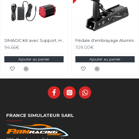
SIMAGIC Kit avec Support, Haptic Reactor, Alimentation pour P2000
Pédale d'embrayage Aluminium pour pédalier Moza CRP2
94.66€
109.00€
Ajouter au panier
Ajouter au panier
FRANCE SIMULATEUR SARL