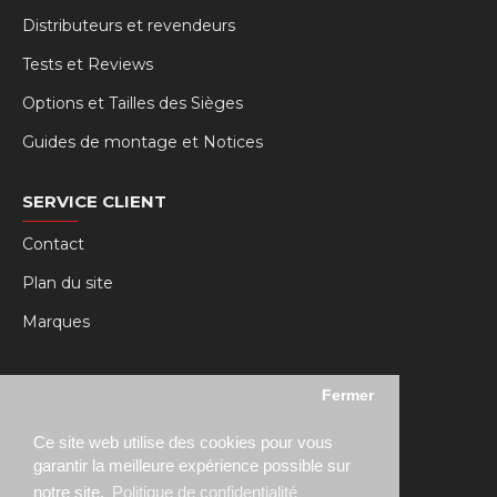
Distributeurs et revendeurs
Tests et Reviews
Options et Tailles des Sièges
Guides de montage et Notices
SERVICE CLIENT
Contact
Plan du site
Marques
MY RSEAT
Fermer
Mon compte
Ce site web utilise des cookies pour vous
Historique des commandes
garantir la meilleure expérience possible sur
notre site.
Politique de confidentialité