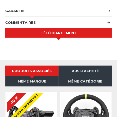
GARANTIE
COMMENTAIRES
TÉLÉCHARGEMENT
1
PRODUITS ASSOCIÉS
AUSSI ACHETÉ
MÊME MARQUE
MÊME CATÉGORIE
LIVRAISON OFFERTE !
-10 %