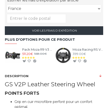
Estimer les frais d expédition par article
VOIR LES FRAIS D EXPÉDITION
PLUS D'OPTIONS POUR CE PRODUIT
Pack Moza R9 V3 et Volant KS Steering Wheel
Moza Racing RS V2 Steering Wheel Version Cuir
511.20€
399.00€
568.00€
DESCRIPTION
GS V2P Leather Steering Wheel
POINTS FORTS
Grip en cuir microfibre perforé pour un confort
optimal.