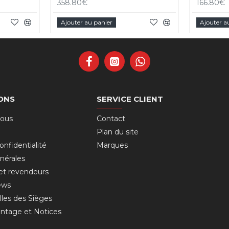
358.80€
166.80€
Ajouter au panier
Ajouter a
ONS
SERVICE CLIENT
nous
Contact
Plan du site
onfidentialité
Marques
nérales
 et revendeurs
ews
lles des Sièges
ntage et Notices