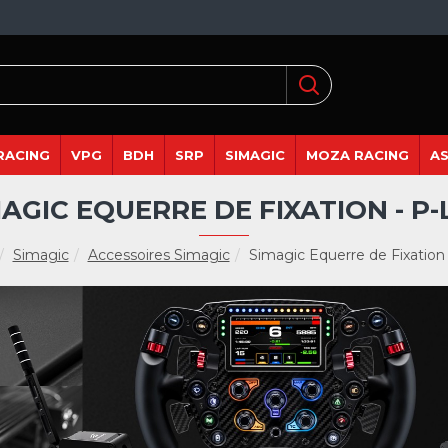
RACING
VPG
BDH
SRP
SIMAGIC
MOZA RACING
A
AGIC EQUERRE DE FIXATION - P
Simagic
Accessoires Simagic
Simagic Equerre de Fixation