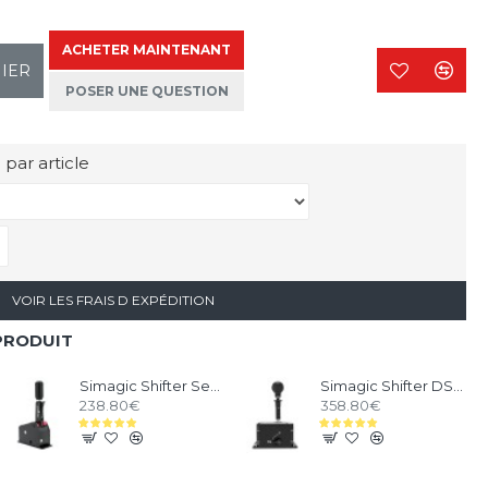
ACHETER MAINTENANT
NIER
POSER UNE QUESTION
 par article
VOIR LES FRAIS D EXPÉDITION
PRODUIT
Simagic Shifter Sequentiel Q1S
Simagic Shifter DS-8X H/SQ
238.80€
358.80€