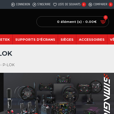
CONNEXION
S'INSCRIRE
LISTE DE SOUHAITS
COMPARER
0
0
0
0 élément (s) - 0.00€
SETEK
SUPPORTS D'ÉCRANS
SIÈGES
ACCESSOIRES
V
-LOK
 - P-LOK