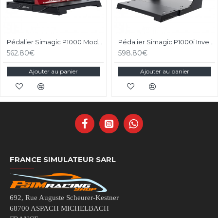
Pédalier Simagic P1000 Modulaire - 3 Pédales
Pédalier Simagic P1000i Inversé - 3 Pédales Inversées
562.80€
598.80€
Ajouter au panier
Ajouter au panier
FRANCE SIMULATEUR SARL
692, Rue Auguste Scheurer-Kestner
68700 ASPACH MICHELBACH