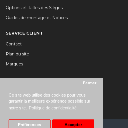
Options et Tailles des Sièges
Guides de montage et Notices
SERVICE CLIENT
Contact
Plan du site
Marques
MY RSEAT
Fermer
Mon compte
Ce site web utilise des cookies pour vous
Historique des commandes
garantir la meilleure expérience possible sur
notre site.
Politique de confidentialité
Préférences
Accepter
Copyright © 2021, RSeat France, Tous droits réservés