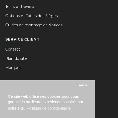
Tests et Reviews
Options et Tailles des Sièges
Guides de montage et Notices
SERVICE CLIENT
Contact
Plan du site
Marques
MY RSEAT
Fermer
Mon compte
Ce site web utilise des cookies pour vous
Historique des commandes
garantir la meilleure expérience possible sur
notre site.
Politique de confidentialité