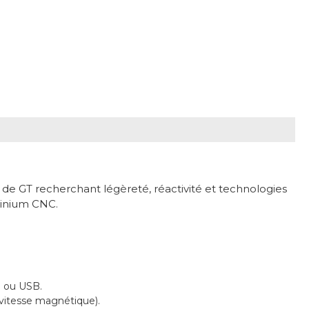
e GT recherchant légèreté, réactivité et technologies
minium CNC.
l ou USB.
 vitesse magnétique).