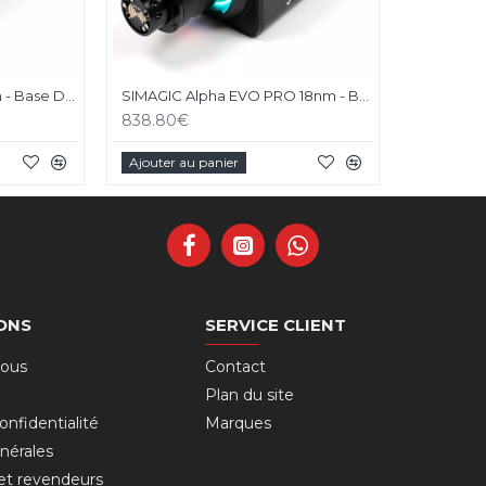
SIMAGIC Alpha EVO 12nm - Base Direct Drive
SIMAGIC Alpha EVO PRO 18nm - Base Direct Drive
838.80€
Ajouter au panier
ONS
SERVICE CLIENT
nous
Contact
Plan du site
onfidentialité
Marques
nérales
 et revendeurs