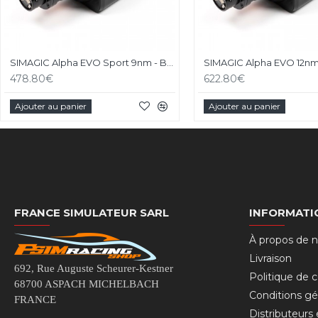
SIMAGIC Alpha EVO Sport 9nm - Base Direct Drive
478.80€
622.80€
Ajouter au panier
Ajouter au panier
FRANCE SIMULATEUR SARL
INFORMATI
À propos de 
Livraison
692, Rue Auguste Scheurer-Kestner
Politique de c
68700 ASPACH MICHELBACH
Conditions gé
FRANCE
Distributeurs