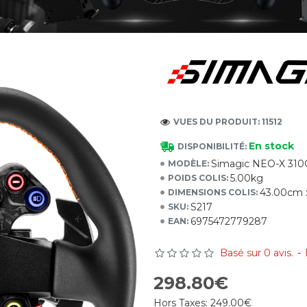
VUES DU PRODUIT: 11512
En stock
DISPONIBILITÉ:
Simagic NEO-X 310
MODÈLE:
5.00kg
POIDS COLIS:
43.00cm 
DIMENSIONS COLIS:
S217
SKU:
6975472779287
EAN:
Basé sur 0 avis.
-
298.80€
Hors Taxes:
249.00€