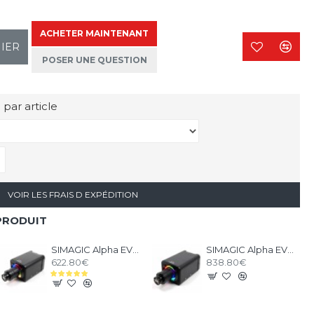
ACHETER MAINTENANT
NIER
POSER UNE QUESTION
 par article
VOIR LES FRAIS D EXPÉDITION
PRODUIT
SIMAGIC Alpha EVO 12nm - Base Direct Drive
SIMAGIC Alpha EVO PRO 18nm - Base Direct Drive
622.80€
838.80€