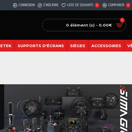
CONNEXION
S'INSCRIRE
LISTE DE SOUHAITS
COMPARER
0
0
0
0 élément (s) - 0.00€
SETEK
SUPPORTS D'ÉCRANS
SIÈGES
ACCESSOIRES
V