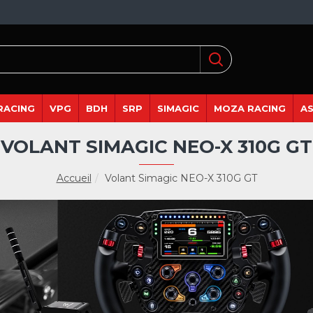
RACING
VPG
BDH
SRP
SIMAGIC
MOZA RACING
A
VOLANT SIMAGIC NEO-X 310G GT
Accueil
Volant Simagic NEO-X 310G GT