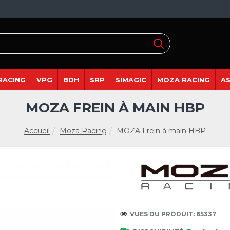
RACING
VPG
BDH
SRP
SIMAGIC
MOZA RACING
A
MOZA FREIN À MAIN HBP
Accueil
Moza Racing
MOZA Frein à main HBP
VUES DU PRODUIT: 65337