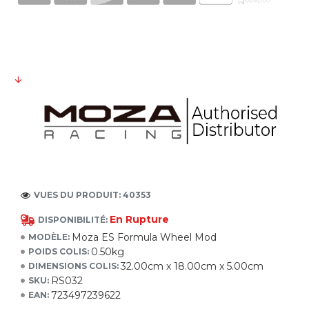
VUES DU PRODUIT: 40353
En Rupture
DISPONIBILITÉ:
Moza ES Formula Wheel Mod
MODÈLE:
0.50kg
POIDS COLIS:
32.00cm x 18.00cm x 5.00cm
DIMENSIONS COLIS:
RS032
SKU:
723497239622
EAN: