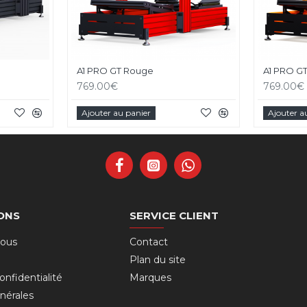
A1 PRO GT Rouge
A1 PRO G
769.00€
769.00€
Ajouter au panier
Ajouter a
ONS
SERVICE CLIENT
nous
Contact
Plan du site
onfidentialité
Marques
nérales