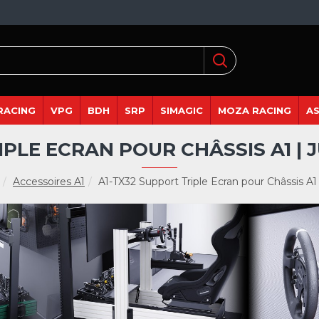
RACING
VPG
BDH
SRP
SIMAGIC
MOZA RACING
A
IPLE ECRAN POUR CHÂSSIS A1 | 
Accessoires A1
A1-TX32 Support Triple Ecran pour Châssis A1