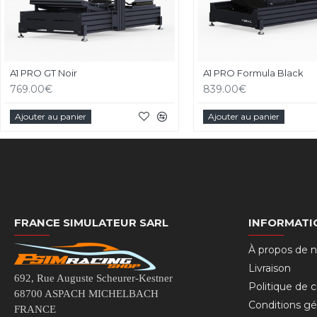
A1 PRO GT Noir
A1 PRO Formula Black
769.00€
839.00€
Ajouter au panier
Ajouter au panier
FRANCE SIMULATEUR SARL
INFORMATI
À propos de 
Livraison
692, Rue Auguste Scheurer-Kestner
Politique de c
68700 ASPACH MICHELBACH
Conditions gé
FRANCE