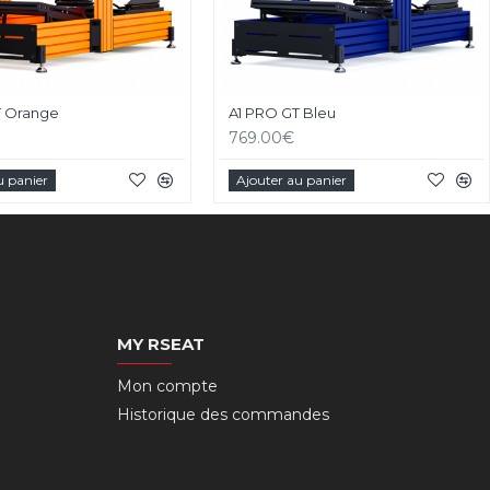
T Orange
A1 PRO GT Bleu
769.00€
u panier
Ajouter au panier
MY RSEAT
Mon compte
Historique des commandes