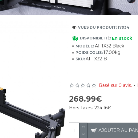
VUES DU PRODUIT: 17934
En stock
DISPONIBILITÉ:
A1-TX32 Black
MODÈLE:
17.00kg
POIDS COLIS:
A1-TX32-B
SKU:
Basé sur 0 avis.
-
268.99€
Hors Taxes:
224.16€
AJOUTER AU PA