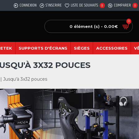
CONNEXION
S'INSCRIRE
LISTE DE SOUHAITS
COMPARER
0
0
0
0 élément (s) - 0.00€
SETEK
SUPPORTS D'ÉCRANS
SIÈGES
ACCESSOIRES
V
JUSQU'À 3X32 POUCES
 | Jusqu'à 3x32 pouces