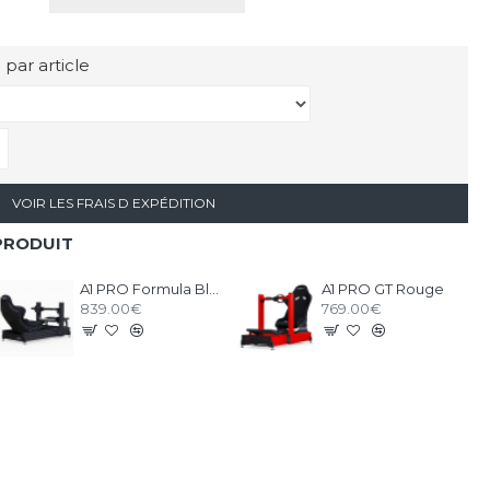
 par article
VOIR LES FRAIS D EXPÉDITION
PRODUIT
A1 PRO Formula Black
A1 PRO GT Rouge
839.00€
769.00€