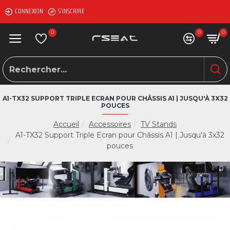
CONNEXION
S'INSCRIRE
0
0
0
A1-TX32 SUPPORT TRIPLE ECRAN POUR CHÂSSIS A1 | JUSQU'À 3X32
POUCES
Accueil
Accessoires
TV Stands
A1-TX32 Support Triple Ecran pour Châssis A1 | Jusqu'à 3x32
pouces