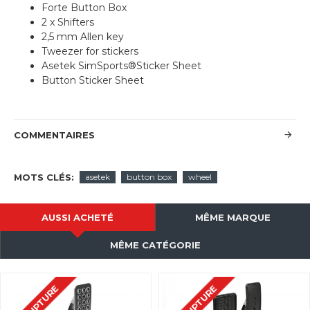
Forte Button Box
2 x Shifters
2,5 mm Allen key
Tweezer for stickers
Asetek SimSports®Sticker Sheet
Button Sticker Sheet
COMMENTAIRES
MOTS CLÉS:
asetek
button box
wheel
AUSSI ACHETÉ
MÊME MARQUE
MÊME CATÉGORIE
EN RUPTURE
EN RUPTURE