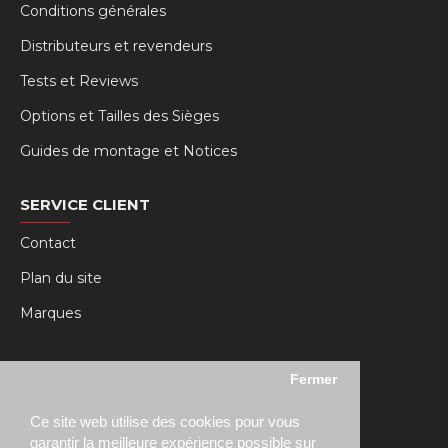
Conditions générales
Distributeurs et revendeurs
Tests et Reviews
Options et Tailles des Sièges
Guides de montage et Notices
SERVICE CLIENT
Contact
Plan du site
Marques
MY RSEAT
Fermer
Mon compte
Ce site web utilise des cookies pour vous
Historique des commandes
garantir la meilleure expérience possible sur