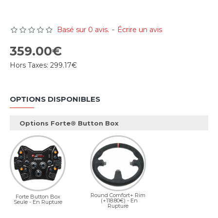
Basé sur 0 avis.
-
Écrire un avis
359.00€
Hors Taxes:
299.17€
OPTIONS DISPONIBLES
Options Forte® Button Box
Round Comfort+ Rim
Forte Button Box
(+118.80€)
- En
Seule - En Rupture
Rupture