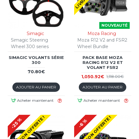
NOUVEAUTÉ
Simagic
Moza Racing
Simagic Steering
Moza R12 V2 and FSR2
Wheel 300 series
Wheel Bundle
SIMAGIC VOLANTS SÉRIE
PACK BASE MOZA
300
RACING R12 V2 ET
VOLANT FSR2
70.80€
1,050.92€
1,118.00€
AJOUTER AU PANIER
AJOUTER AU PANIER
Acheter maintenant
Acheter maintenant
LIVRAISON OFFERTE !
LIVRAISON OFFERTE !
-25 %
-6 %