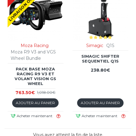
LIVRAISON OFFERTE !
Moza Racing
Simagic
Q1S
Moza R9 V3 and VGS
SIMAGIC SHIFTER
Wheel Bundle
SEQUENTIEL Q1S
PACK BASE MOZA
238.80€
RACING R9 V3 ET
VOLANT VISION GS
WHEEL
763.50€
1,018.00€
AJOUTER AU PANIER
AJOUTER AU PANIER
Acheter maintenant
Acheter maintenant
Vous avez atteint la fin de la liste.