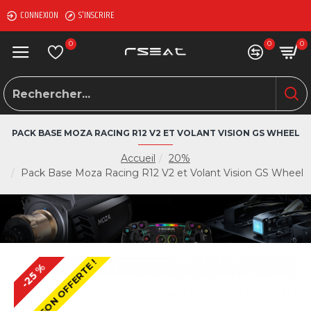
CONNEXION
S'INSCRIRE
0
0
0
PACK BASE MOZA RACING R12 V2 ET VOLANT VISION GS WHEEL
Accueil
20%
Pack Base Moza Racing R12 V2 et Volant Vision GS Wheel
LIVRAISON OFFERTE !
-25 %