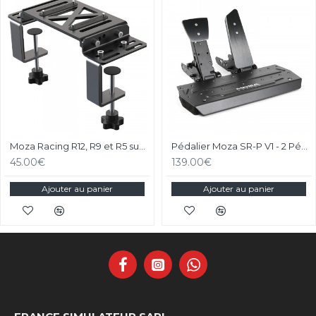
Moza Racing R12, R9 et R5 support de bureau et chassis aluminium
Pédalier Moza SR-P V1 - 2 Pédales Loadcell
45.00€
139.00€
Ajouter au panier
Ajouter au panier