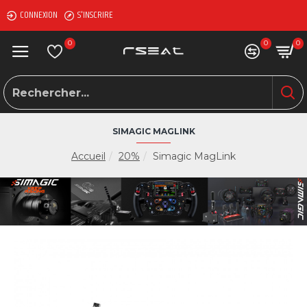
CONNEXION
S'INSCRIRE
0
0
0
SIMAGIC MAGLINK
Accueil
20%
Simagic MagLink