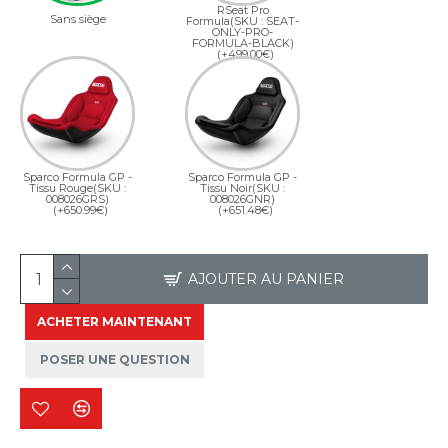
RSeat Pro
Sans siège
Formula(SKU : SEAT-
ONLY-PRO-
FORMULA-BLACK)
(+499.00€)
Sparco Formula GP -
Sparco Formula GP -
Tissu Rouge(SKU :
Tissu Noir(SKU :
008026GRS)
008026GNR)
(+650.99€)
(+651.48€)
AJOUTER AU PANIER
ACHETER MAINTENANT
POSER UNE QUESTION