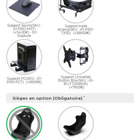
Support Souris(SKU :
Support triple
A1-PRO-MST)
écrans(SKU : A1-PRO-
(+54.00€)
- En
TX32)
(+269.00€)
Rupture
Support Universel
Support PC(SKU : A1-
Button Box(SKU : A1-
PRO-PCT)
(+69.00€)
BUTTONBOX)
(+79.00€)
Sièges en option (Obligatoire)