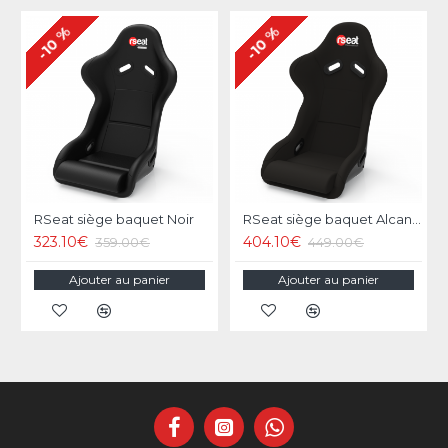
-10 %
-10 %
RSeat siège baquet Noir
RSeat siège baquet Alcantara
323.10€
404.10€
359.00€
449.00€
Ajouter au panier
Ajouter au panier