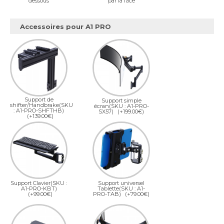
dessous
par la face
Accessoires pour A1 PRO
Support de
Support simple
shifter/Handbrake(SKU
écran(SKU : A1-PRO-
: A1-PRO-SHFTHB)
SX57)
(+199.00€)
(+139.00€)
Support Clavier(SKU :
Support universel
A1-PRO-KBT)
Tablette(SKU : A1-
(+99.00€)
PRO-TAB)
(+79.00€)