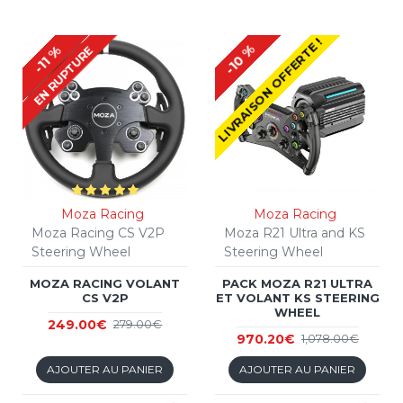
LIVRAISON OFFERTE !
-10 %
-11 %
EN RUPTURE
Moza Racing
Moza Racing
Moza Racing CS V2P
Moza R21 Ultra and KS
Steering Wheel
Steering Wheel
MOZA RACING VOLANT
PACK MOZA R21 ULTRA
CS V2P
ET VOLANT KS STEERING
WHEEL
249.00€
279.00€
970.20€
1,078.00€
AJOUTER AU PANIER
AJOUTER AU PANIER