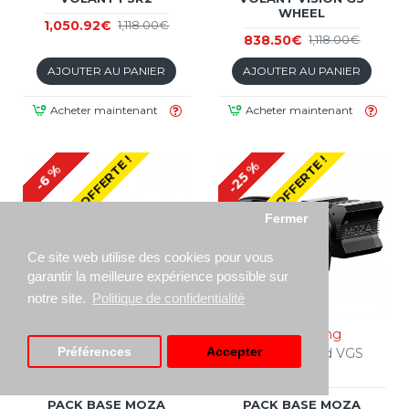
WHEEL
1,050.92€
1,118.00€
838.50€
1,118.00€
AJOUTER AU PANIER
AJOUTER AU PANIER
Acheter maintenant
Acheter maintenant
LIVRAISON OFFERTE !
LIVRAISON OFFERTE !
-25 %
-6 %
Fermer
Ce site web utilise des cookies pour vous
garantir la meilleure expérience possible sur
notre site.
Politique de confidentialité
NOUVEAUTÉ
Moza Racing
Moza Racing
Moza R9 V3 and FSR2
Moza R9 V3 and VGS
Préférences
Accepter
Wheel Bundle
Wheel Bundle
PACK BASE MOZA
PACK BASE MOZA