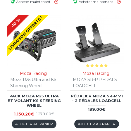
Acheter maintenant
Acheter maintenant
LIVRAISON OFFERTE !
-10 %
Moza Racing
Moza Racing
Moza R25 Ultra and KS
MOZA SR-P PEDALS
Steering Wheel
LOADCELL
PACK MOZA R25 ULTRA
PÉDALIER MOZA SR-P V1
ET VOLANT KS STEERING
- 2 PÉDALES LOADCELL
WHEEL
139.00€
1,150.20€
1,278.00€
AJOUTER AU PANIER
AJOUTER AU PANIER