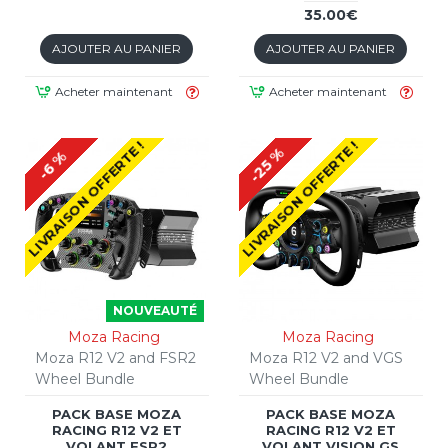
35.00€
AJOUTER AU PANIER
AJOUTER AU PANIER
Acheter maintenant
Acheter maintenant
LIVRAISON OFFERTE !
LIVRAISON OFFERTE !
-25 %
-6 %
NOUVEAUTÉ
Moza Racing
Moza Racing
Moza R12 V2 and FSR2
Moza R12 V2 and VGS
Wheel Bundle
Wheel Bundle
PACK BASE MOZA
PACK BASE MOZA
RACING R12 V2 ET
RACING R12 V2 ET
VOLANT FSR2
VOLANT VISION GS