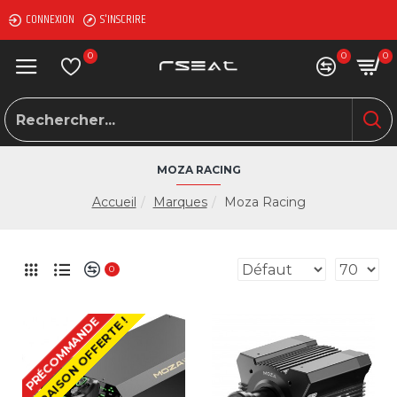
CONNEXION
S'INSCRIRE
0
0
0
MOZA RACING
Accueil
Marques
Moza Racing
0
LIVRAISON OFFERTE !
PRÉCOMMANDE