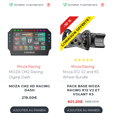
Acheter maintenant
Acheter maintenant
LIVRAISON OFFERTE !
-10 %
Moza Racing
Moza Racing
MOZA CM2 Racing
Moza R12 V2 and KS
Digital Dash
Wheel Bundle
MOZA CM2 HD RACING
PACK BASE MOZA
DASH
RACING R12 V2 ET
VOLANT KS
219.00€
601.20€
668.00€
AJOUTER AU PANIER
AJOUTER AU PANIER