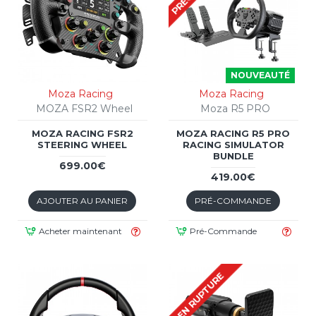
NOUVEAUTÉ
Moza Racing
Moza Racing
MOZA FSR2 Wheel
Moza R5 PRO
MOZA RACING FSR2
MOZA RACING R5 PRO
STEERING WHEEL
RACING SIMULATOR
BUNDLE
699.00€
419.00€
AJOUTER AU PANIER
PRÉ-COMMANDE
Acheter maintenant
Pré-Commande
EN RUPTURE