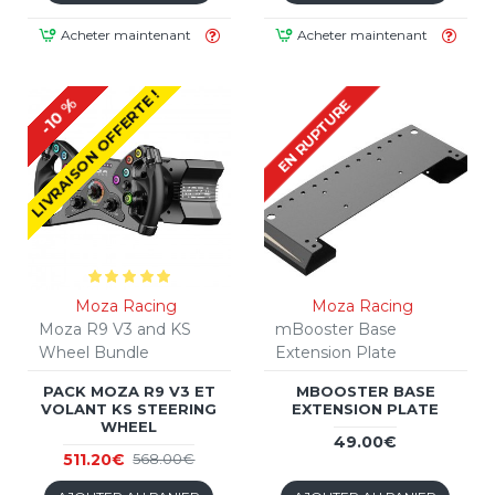
Acheter maintenant
Acheter maintenant
LIVRAISON OFFERTE !
-10 %
EN RUPTURE
Moza Racing
Moza Racing
Moza R9 V3 and KS
mBooster Base
Wheel Bundle
Extension Plate
PACK MOZA R9 V3 ET
MBOOSTER BASE
VOLANT KS STEERING
EXTENSION PLATE
WHEEL
49.00€
511.20€
568.00€