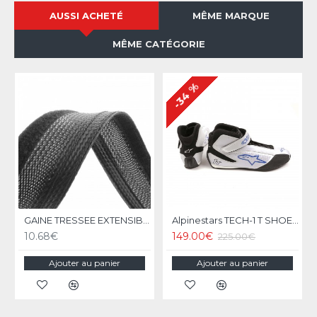
AUSSI ACHETÉ
MÊME MARQUE
MÊME CATÉGORIE
-34 %
GAINE TRESSEE EXTENSIBLE 18 à 31mm Flexo Wrap noir au mètre
Alpinestars TECH-1 T SHOES - Silver/Blue
10.68€
149.00€
225.00€
Ajouter au panier
Ajouter au panier