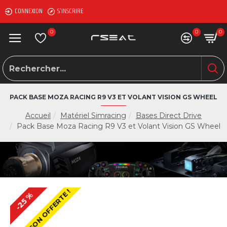
CONNEXION
S'INSCRIRE
0
0
0
PACK BASE MOZA RACING R9 V3 ET VOLANT VISION GS WHEEL
Accueil
Matériel Simracing
Bases Direct Drive
Pack Base Moza Racing R9 V3 et Volant Vision GS Wheel
LIVRAISON OFFERTE !
-25 %