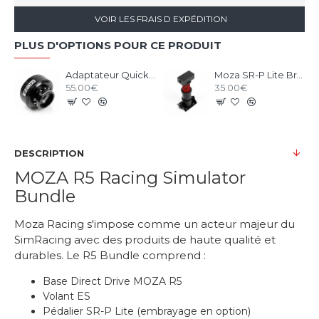
VOIR LES FRAIS D EXPÉDITION
PLUS D'OPTIONS POUR CE PRODUIT
Adaptateur Quick Release pour base MOZA Racing
Moza SR-P Lite Brake Pedal Performance Kit
55.00€
35.00€
DESCRIPTION
MOZA R5 Racing Simulator
Bundle
Moza Racing s'impose comme un acteur majeur du
SimRacing avec des produits de haute qualité et
durables. Le R5 Bundle comprend :
Base Direct Drive MOZA R5
Volant ES
Pédalier SR-P Lite (embrayage en option)