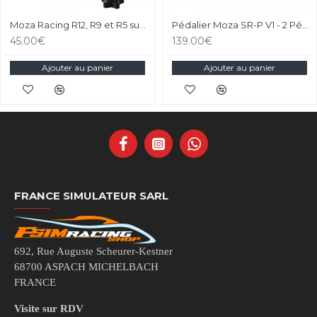
Moza Racing R12, R9 et R5 support de bureau et chassis aluminium
Pédalier Moza SR-P V1 - 2 Pédales Loadcell
45.00€
139.00€
Ajouter au panier
Ajouter au panier
FRANCE SIMULATEUR SARL
692, Rue Auguste Scheurer-Kestner
68700 ASPACH MICHELBACH
FRANCE
Visite sur RDV