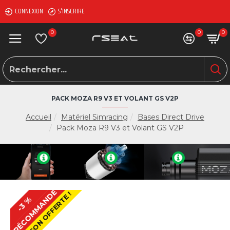
CONNEXION
S'INSCRIRE
0
0
0
PACK MOZA R9 V3 ET VOLANT GS V2P
Accueil
Matériel Simracing
Bases Direct Drive
Pack Moza R9 V3 et Volant GS V2P
PRÉCOMMANDE
LIVRAISON OFFERTE !
-3 %