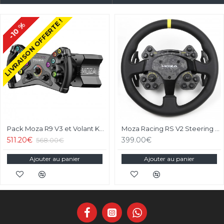
LIVRAISON OFFERTE !
-10 %
Pack Moza R9 V3 et Volant KS Steering Wheel
Moza Racing RS V2 Steering Wheel Version Cuir
511.20€
399.00€
568.00€
Ajouter au panier
Ajouter au panier