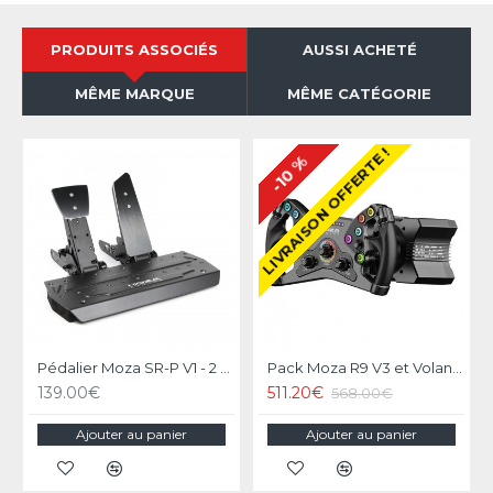
PRODUITS ASSOCIÉS
AUSSI ACHETÉ
MÊME MARQUE
MÊME CATÉGORIE
LIVRAISON OFFERTE !
-10 %
Pédalier Moza SR-P V1 - 2 Pédales Loadcell
Pack Moza R9 V3 et Volant KS Steering Wheel
139.00€
511.20€
568.00€
Ajouter au panier
Ajouter au panier