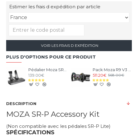
Estimer les frais d expédition par article
VOIR LES FRAIS D EXPÉDITION
PLUS D'OPTIONS POUR CE PRODUIT
Pédalier Moza SR-P V1 - 2 Pédales Loadcell
Pack Moza R9 V3 et Volant KS Steering Wheel
139.00€
511.20€
568.00€
DESCRIPTION
MOZA SR-P Accessory Kit
(Non compatible avec les pédales SR-P Lite)
SPÉCIFICATIONS