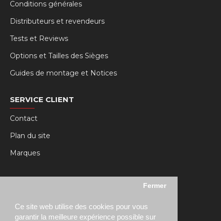
Conditions générales
Distributeurs et revendeurs
Tests et Reviews
Options et Tailles des Sièges
Guides de montage et Notices
SERVICE CLIENT
Contact
Plan du site
Marques
MY RSEAT
Fermer
Mon compte
Ce site web utilise des cookies pour vous
Historique des commandes
garantir la meilleure expérience possible sur