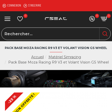
CONNEXION
S'INSCRIRE
0
0
0
PACK BASE MOZA RACING R9 V3 ET VOLANT VISION GS WHEEL
Accueil
Matériel Simracing
Pack Base Moza Racing R9 V3 et Volant Vision GS Wheel
LIVRAISON OFFERTE !
-25 %