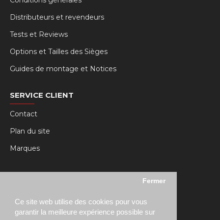
Conditions générales
Distributeurs et revendeurs
Tests et Reviews
Options et Tailles des Sièges
Guides de montage et Notices
SERVICE CLIENT
Contact
Plan du site
Marques
MY RSEAT
Fermer
Mon compte
Ce site web utilise des cookies pour vous
Historique des commandes
garantir la meilleure expérience possible sur