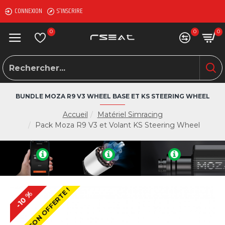
CONNEXION
S'INSCRIRE
0
0
0
BUNDLE MOZA R9 V3 WHEEL BASE ET KS STEERING WHEEL
Accueil
Matériel Simracing
Pack Moza R9 V3 et Volant KS Steering Wheel
LIVRAISON OFFERTE !
-10 %