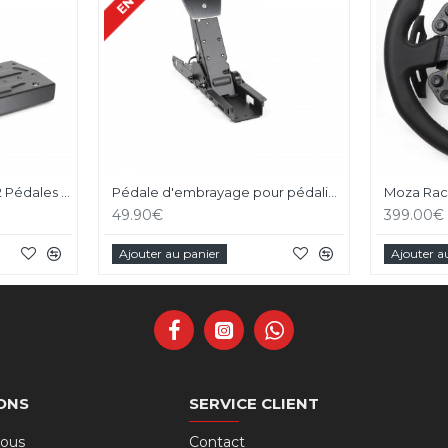
Pédalier Moza SR-P V1 - 2 Pédales Loadcell
Pédale d'embrayage pour pédalier Moza SR-P V1
49.90€
399.00€
Ajouter au panier
Ajouter a
ONS
SERVICE CLIENT
nous
Contact