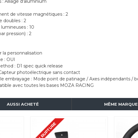
 : Alliage d'aluminium
ent de vitesse magnétiques : 2
 doubles : 2
lumineuses : 10
ar pression) : 2
 la personnalisation
te : OUI
thod : D1 spec quick release
 Capteur photoélectrique sans contact
le embrayage : Mode point de patinage / Axes indépendants / 
patible avec toutes les bases MOZA RACING
AUSSI ACHETÉ
MÊME MARQUE
EN RUPTURE