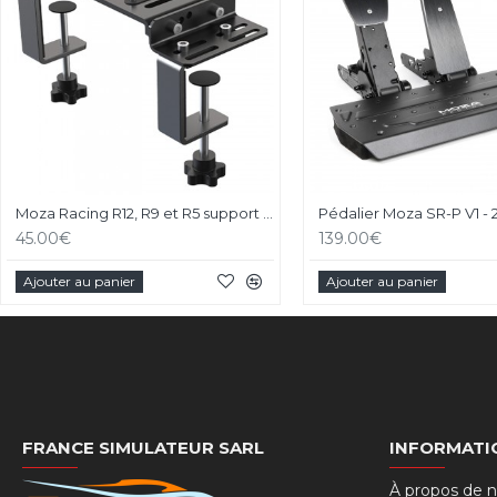
Moza Racing R12, R9 et R5 support de bureau et chassis aluminium
45.00€
139.00€
Ajouter au panier
Ajouter au panier
FRANCE SIMULATEUR SARL
INFORMATI
À propos de 