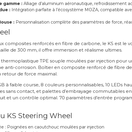
e gamme :
Alliage d’aluminium aéronautique, refroidissement a
due :
Intégration parfaite à l’écosystème MOZA, compatible avec
House :
Personnalisation complète des paramètres de force, réac
eel
 composites renforcés en fibre de carbone, le KS est le vo
aille de 300 mm, il offre immersion et réalisme ultimes.
thermoplastique TPE souple moulées par injection pour un
 anti-corrosion. Boîtier en composite renforcé de fibre de
 retour de force maximal.
B à faible course, 8 couleurs personnalisables, 10 LEDs ha
es sans contact, et palettes d’embrayage commutables en
uit et un contrôle optimal. 70 paramètres d’entrée progr
du KS Steering Wheel
ée : Poignées en caoutchouc moulées par injection