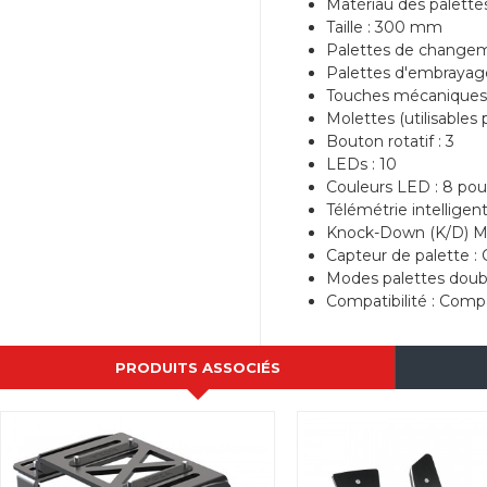
Matériau des palettes
Taille : 300 mm
Palettes de changem
Palettes d'embrayage
Touches mécaniques 
Molettes (utilisables p
Bouton rotatif : 3
LEDs : 10
Couleurs LED : 8 pour
Télémétrie intelligen
Knock-Down (K/D) Me
Capteur de palette :
Modes palettes doub
Compatibilité : Com
PRODUITS ASSOCIÉS