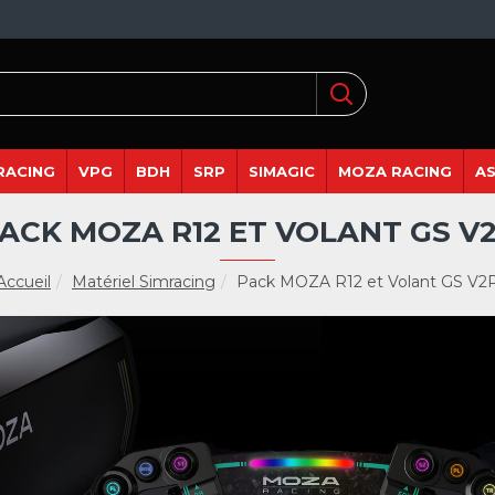
RACING
VPG
BDH
SRP
SIMAGIC
MOZA RACING
A
ACK MOZA R12 ET VOLANT GS V
Accueil
Matériel Simracing
Pack MOZA R12 et Volant GS V2