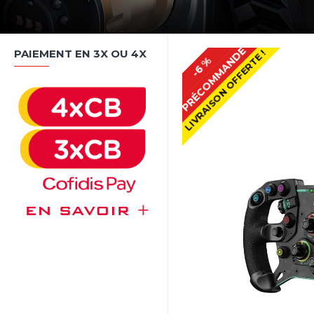
PRÉCOMMANDE
PAIEMENT EN 3X OU 4X
LIVRAISON OFFERTE !
-6 %