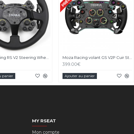
Moza Racing RS V2 Steering Wheel Version Cuir
Moza Racing volant GS V2P Cuir Steering Wheel
399.00€
u panier
Ajouter au panier
MY RSEAT
Mon compte