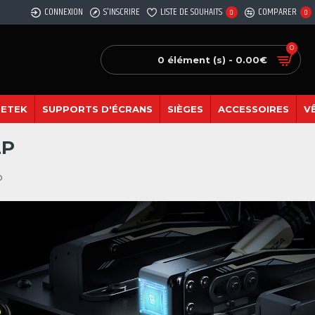
CONNEXION
S'INSCRIRE
LISTE DE SOUHAITS
COMPARER
0
0
0
0 élément (s) - 0.00€
SETEK
SUPPORTS D'ÉCRANS
SIÈGES
ACCESSOIRES
V
2P
P